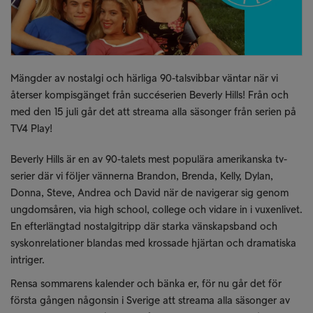
Mängder av nostalgi och härliga 90-talsvibbar väntar när vi
återser kompisgänget från succéserien Beverly Hills! Från och
med den 15 juli går det att streama alla säsonger från serien på
TV4 Play!
Beverly Hills är en av 90-talets mest populära amerikanska tv-
serier där vi följer vännerna Brandon, Brenda, Kelly, Dylan,
Donna, Steve, Andrea och David när de navigerar sig genom
ungdomsåren, via high school, college och vidare in i vuxenlivet.
En efterlängtad nostalgitripp där starka vänskapsband och
syskonrelationer blandas med krossade hjärtan och dramatiska
intriger.
Rensa sommarens kalender och bänka er, för nu går det för
första gången någonsin i Sverige att streama alla säsonger av