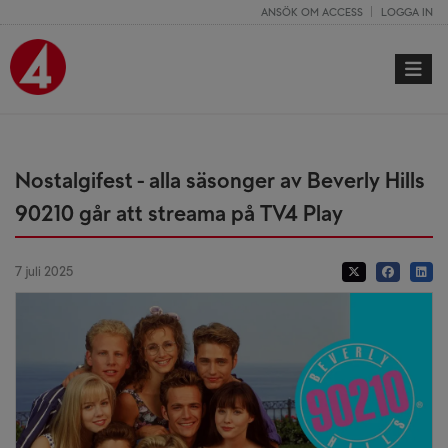
ANSÖK OM ACCESS
LOGGA IN
Toggle 
Nostalgifest - alla säsonger av Beverly Hills
90210 går att streama på TV4 Play
7 juli 2025