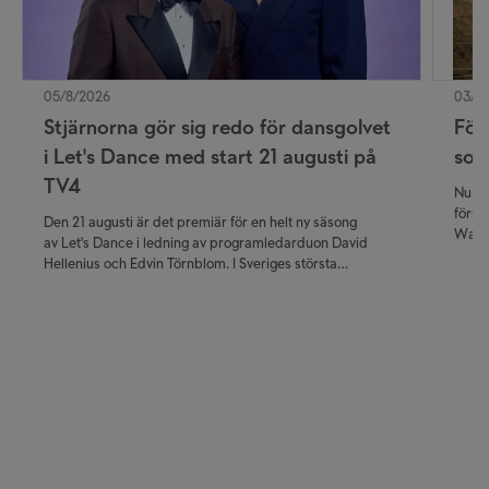
05/8/2026
03/8
Stjärnorna gör sig redo för dansgolvet
För
i Let's Dance med start 21 augusti på
som
TV4
Nu ka
först
Den 21 augusti är det premiär för en helt ny säsong
Walla
av Let's Dance i ledning av programledarduon David
publi
Hellenius och Edvin Törnblom. I Sveriges största
krimi
danstävling får tittarna följa kändisarnas resa närmare än
premi
någonsin – från de första trevande dansstegen i
träningssalen till de nervkittlande livesända
fredagskvällarna.