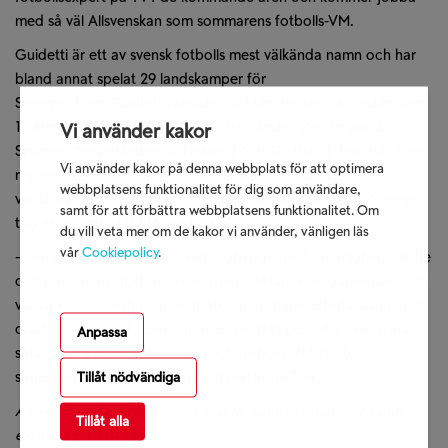
med så väl Allsvenskan som sommarens fotbolls-VM.
Guidetti är ett av svensk fotbolls mest välkända namn och har
bland annat spelat 29 landskamper för
Sverige. John Guidetti värvades till Manchester City redan som
15-åring och har varit utlandsproffs i länder som England,
Vi använder kakor
Spanien, Nederländerna, Tyskland och Skottland. Han har även
Vi använder kakor på denna webbplats för att optimera
representerat BP och AIK i Allsvenskan. Dessutom
webbplatsens funktionalitet för dig som användare,
var Guidetti U21-landslagets kanske största stjärna när Sverige
samt för att förbättra webbplatsens funktionalitet. Om
tog ett bragdartat EM-guld 2015.
du vill veta mer om de kakor vi använder, vänligen läs
vår
Cookiepolicy
.
– John passar perfekt in i vårt lagbygge med sin ärlighet, glädje
och passion för fotboll. Vi vill spegla tittarnas engagemang och
väcka känslor. John har visat att han är både eftertänksam och
orädd som expert. Det här är en perfekt pusselbit i vår stora
Anpassa
satsning på både Allsvenskan och fotbolls-VM 2026,
säger
Johan Cederqvist
, sportdirektör på TV4.
Tillåt nödvändiga
Allsvenskan har premiär den 4 april. Samtliga matcher sänds
Tillåt alla
exklusivt på TV4 Play.