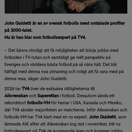
John Guidetti är en av svensk fotbolls mest omtalade profiler
på 2000-talet.
Nu är han klar som fotbollsexpert på TV4
.
– Det känns otroligt att få möjligheten att börja jobba med
fotbollen i TV-rutan och samtidigt ge mitt perspektiv på
Sveriges och världens bästa fotboll på så nära håll. Det blir
häftigt med denna nya utmaning och roligt att få vara med på
denna resa, säger John Guidetti.
2026 tar
TV4
över de exklusiva rättigheterna till
Allsvenskan
och
Superettan
i fotboll. Dessutom sänds ett
rekordstort
fotbolls-VM
för herrar i USA, Kanada och Mexiko,
där TV4 sänder majoriteten av matcherna. Inför Allsvenskan och
fotbolls-VM har TV4 klart med en ny expert.
John Guidetti
, som
lämnade AIK efter att Allsvenskan tog slut i november, blir ny
fotbollsexpert på TV4 de kommande åren och kommer jobba