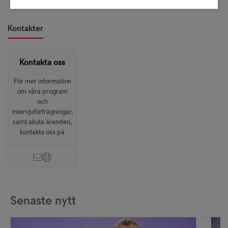
Kontakter
Kontakta oss
För mer information
om våra program
och
intervjuförfrågningar,
samt akuta ärenden,
kontakta oss på
Senaste nytt