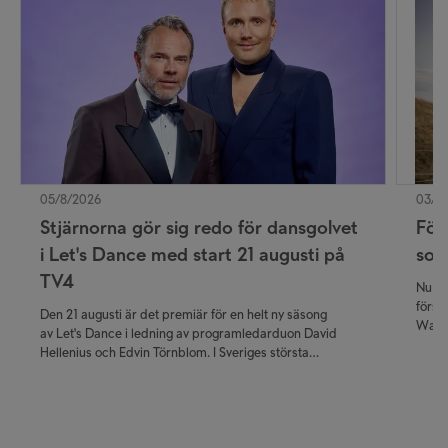
05/8/2026
03/8
Stjärnorna gör sig redo för dansgolvet
För
i Let's Dance med start 21 augusti på
som
TV4
Nu ka
först
Den 21 augusti är det premiär för en helt ny säsong
Walla
av Let's Dance i ledning av programledarduon David
publi
Hellenius och Edvin Törnblom. I Sveriges största
krimi
danstävling får tittarna följa kändisarnas resa närmare än
premi
någonsin – från de första trevande dansstegen i
träningssalen till de nervkittlande livesända
fredagskvällarna.