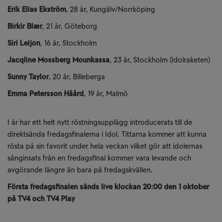
Erik Elias Ekström
, 28 år, Kungälv/Norrköping
Birkir Blær
, 21 år, Göteborg
Siri Leijon
, 16 år, Stockholm
Jacqline Mossberg Mounkassa
, 23 år, Stockholm (Idolraketen)
Sunny Taylor
, 20 år, Billeberga
Emma Petersson Håård
, 19 år, Malmö
I år har ett helt nytt röstningsupplägg introducerats till de
direktsända fredagsfinalerna i Idol. Tittarna kommer att kunna
rösta på sin favorit under hela veckan vilket gör att idolernas
sånginsats från en fredagsfinal kommer vara levande och
avgörande längre än bara på fredagskvällen.
Första fredagsfinalen sänds live klockan 20:00 den 1 oktober
på TV4 och TV4 Play