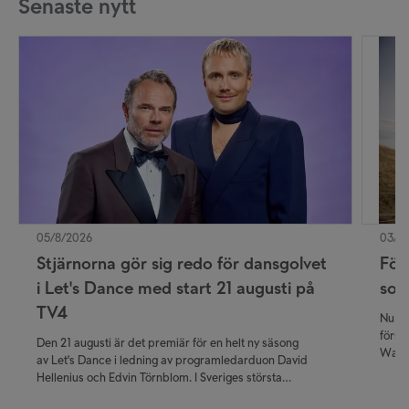
Senaste nytt
05/8/2026
03/8
Stjärnorna gör sig redo för dansgolvet
För
i Let's Dance med start 21 augusti på
som
TV4
Nu ka
först
Den 21 augusti är det premiär för en helt ny säsong
Walla
av Let's Dance i ledning av programledarduon David
publi
Hellenius och Edvin Törnblom. I Sveriges största
krimi
danstävling får tittarna följa kändisarnas resa närmare än
premi