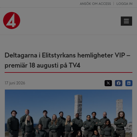
ANSÖK OM ACCESS
LOGGA IN
Toggle 
Deltagarna i Elitstyrkans hemligheter VIP –
premiär 18 augusti på TV4
17 juni 2026