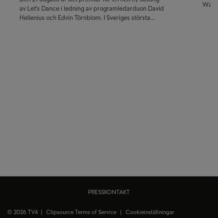
Walla
av Let's Dance i ledning av programledarduon David
publi
Hellenius och Edvin Törnblom. I Sveriges största
krimi
danstävling får tittarna följa kändisarnas resa närmare än
premi
någonsin – från de första trevande dansstegen i
träningssalen till de nervkittlande livesända
fredagskvällarna.
PRESSKONTAKT
© 2026 TV4 |
Clipsource Terms of Service
|
Cookieinställningar