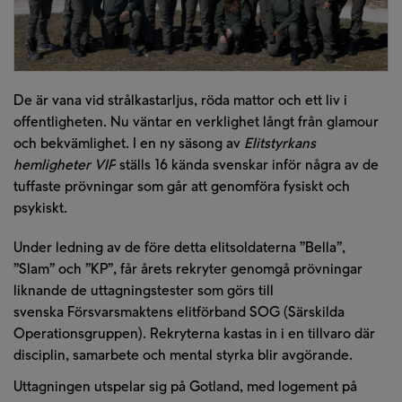
De är vana vid strålkastarljus, röda mattor och ett liv i
offentligheten. Nu väntar en verklighet långt från glamour
och bekvämlighet. I en ny säsong av
Elitstyrkans
hemligheter VIP
ställs 16 kända svenskar inför några av de
tuffaste prövningar som går att genomföra fysiskt och
psykiskt.
Under ledning av de före detta elitsoldaterna ”Bella”,
”Slam” och ”KP”
, får årets rekryter genomgå prövningar
liknande de uttagningstester som görs till
svenska
F
örsvarsmaktens
elitförband SOG (Särskilda
Operationsgruppen).
Rekryterna
kastas in i en tillvaro där
disciplin, samarbete och mental styrka
blir
avgörande
.
Uttagningen utspelar sig
på Gotland, med logement på