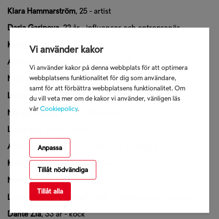
Klara Hammarström
,
25 - artist
Daria Garipova
,
22
år
- influencer och entreprenör
Kevin Bang
,
29
år
- Tik Tok-profil
Vi använder kakor
Anitha Clemence
,
47
år
- poddprofil
Vi använder kakor på denna webbplats för att optimera
webbplatsens funktionalitet för dig som användare,
Magnus Hedman
,
53
år
-
fd
fotbollsmålvakt
samt för att förbättra webbplatsens funktionalitet. Om
Lancelot Hedman
,
25
år
- artist
du vill veta mer om de kakor vi använder, vänligen läs
vår
Cookiepolicy
.
Margaux Dietz
,
35
år
- influencer
Linda Pira
,
40
år
- artist
Atilla Yoldas
, 33 år - journalist och författare
Anpassa
Kalle Möller
, 42 år - tv-producent
Tillåt nödvändiga
Mona Ammar
-
Persson
, 35 år - polis
Tillåt alla
Lamin
Mbergan ”Lamix”
,
28
år
- skådespelare och artist
Dante Zia
, 33 år - kock