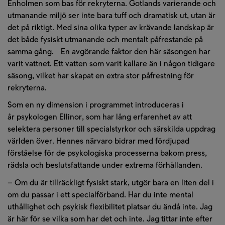
Enholmen som bas för rekryterna
.
Gotlands varierande och
utmanande miljö
ser
inte bara
tuff och
dramatisk
ut, utan är
det på riktigt.
M
ed sina olika typer
av
krävande landskap
är
det både
fysiskt
utmanande
och mentalt påfrestande på
samma gång.
En avgörande faktor
den här säsongen
har
varit vattnet
. Ett vatten
som varit kallare än i någon tidigare
säsong, vilket
har
skapa
t en
extra stor påfrestning för
rekryterna.
Som en
ny dimension i programmet introduceras i
år
psykologen Ellinor
, som har lång
erfarenhe
t
av att
selektera personer
till specialstyrkor och
särskilda uppdrag
världen över.
Hennes närvaro bidrar med fördjupad
förståelse för de psykologiska processerna bakom pr
ess,
rädsla och beslutsfattande under extrema förhållanden.
–
Om du är tillräckligt fysiskt stark
,
utgör bara en liten del i
om du passar i ett specialförband. Har du inte mental
uthållighet och psykisk flexibilitet platsar du ändå inte. Jag
är här för
se
vilka som har det och inte.
Jag
tittar inte efter