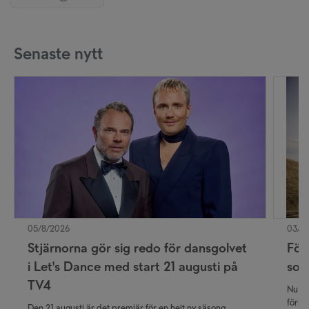
Senaste nytt
05/8/2026
03/8
Stjärnorna gör sig redo för dansgolvet
För
i Let's Dance med start 21 augusti på
som
TV4
Nu ka
först
Den 21 augusti är det premiär för en helt ny säsong