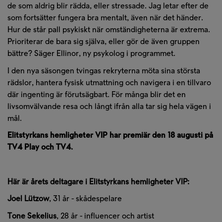
de som aldrig blir rädda, eller stressade. Jag letar efter de
som fortsätter fungera bra mentalt, även när det händer.
Hur de står pall psykiskt när omständigheterna är extrema.
Prioriterar de bara sig själva, eller gör de även gruppen
bättre?
Säger Ellinor, ny psykolog i programmet.
I den nya säsongen tvingas rekryterna möta sina största
rädslor, hantera fysisk utmattning och navigera i en tillvaro
där ingenting är förutsägbart. För många blir det en
livsomvälvande resa och långt ifrån alla tar sig hela vägen i
mål.
Elitstyrkans hemligheter VIP
har premiär den 18 augusti på
TV4 Play och TV4.
Här är årets deltagare i
Elitstyrkans hemligheter VIP
:
Joel
Lützow
,
31
år
- skådespelare
Tone Sekelius
,
28
år
- influencer och artist