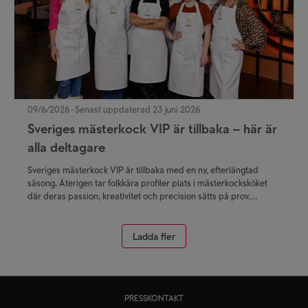
09/6/2026 - Senast uppdaterad 23 juni 2026
Sveriges mästerkock VIP är tillbaka – här är
alla deltagare
Sveriges mästerkock VIP är tillbaka med en ny, efterlängtad
säsong. Återigen tar folkkära profiler plats i mästerkocksköket
där deras passion, kreativitet och precision sätts på prov.
Sveriges mästerkock VIP har säsongspremiär den 22 juli på TV4
Play och TV4
Ladda fler
PRESSKONTAKT