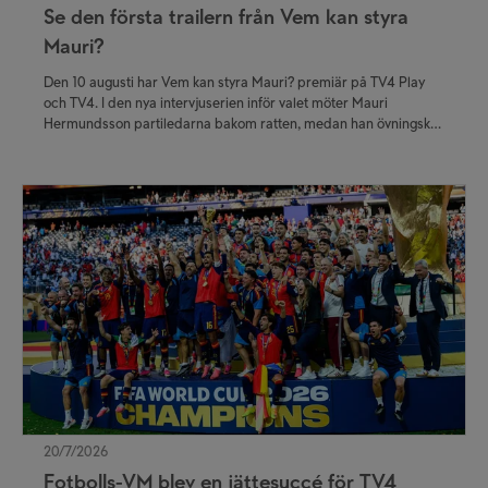
Se den första trailern från Vem kan styra
Mauri?
Den 10 augusti har Vem kan styra Mauri? premiär på TV4 Play
och TV4. I den nya intervjuserien inför valet möter Mauri
Hermundsson partiledarna bakom ratten, medan han övningskör
genom Sverige.Samtidigt som partiledarna navigerar både
honom och trafiken, ställer Mauri frågor om makt, ledarskap och
vardagsliv.Se den första trailern från programmet i spelaren
ovan!
20/7/2026
Fotbolls-VM blev en jättesuccé för TV4