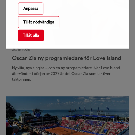
Anpassa
Tillåt nödvändiga
Tillåt alla
30/6/2026
Oscar Zia ny programledare för Love Island
Ny villa, nya singlar – och en ny programledare. När Love Island
återvänder i början av 2027 är det Oscar Zia som tar över
taktpinnen.