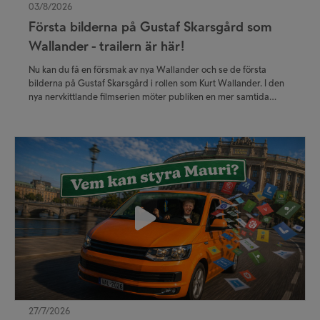
03/8/2026
Första bilderna på Gustaf Skarsgård som
Wallander - trailern är här!
Nu kan du få en försmak av nya Wallander och se de första
bilderna på Gustaf Skarsgård i rollen som Kurt Wallander. I den
nya nervkittlande filmserien möter publiken en mer samtida
tolkning av den älskade kriminalkommissarien. Första filmen
Steget efter har premiär på TV4 Play Plus våren 2027.
27/7/2026