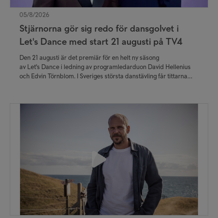
05/8/2026
Stjärnorna gör sig redo för dansgolvet i
Let's Dance med start 21 augusti på TV4
Den 21 augusti är det premiär för en helt ny säsong
av Let's Dance i ledning av programledarduon David Hellenius
och Edvin Törnblom. I Sveriges största danstävling får tittarna
följa kändisarnas resa närmare än någonsin – från de första
trevande dansstegen i träningssalen till de nervkittlande
livesända fredagskvällarna.