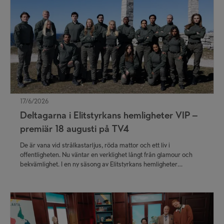
17/6/2026
Deltagarna i Elitstyrkans hemligheter VIP –
premiär 18 augusti på TV4
De är vana vid strålkastarljus, röda mattor och ett liv i
offentligheten. Nu väntar en verklighet långt från glamour och
bekvämlighet. I en ny säsong av Elitstyrkans hemligheter
VIP ställs 16 kända svenskar inför några av de tuffaste prövningar
som går att genomföra fysiskt och psykiskt.