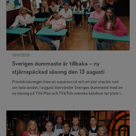
10/6/2026
Sveriges dummaste är tillbaka – ny
stjärnspäckad säsong den 13 augusti
Premiärsäsongen blev en supersuccé och en stor snackis runt
om hela landet. I augusti återvänder Sveriges dummaste med en
ny säsong på TV4 Play och TV4.Tolv svenska kändisar tar plats i
klassrummet för att göra allt de kan för att undvika den mindre
smickrande titeln Sveriges dummaste 2026.