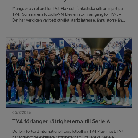
Mängder av rekord för TV4 Play och fantastiska siffror linjärt på
TV4. Sommarens fotbolls-VM blev en stor framgång för TV4. –
Det har verkligen varit ett otroligt starkt intresse, ännu större än
vad vi hoppats på. Publiken tittar alltmer i utsträckning på TV4
Play och vi är väldigt nöjda med att den digitala
transformationen fortsätter, säger Jens Håkansta, kanalchef på
TV4.
05/7/2026
TV4 förlänger rättigheterna till Serie A
Det blir fortsatt internationell toppfotboll på TV4 Play i höst. TV4
har förlängt de exklusiva rättigheterna till italienska Serie A.