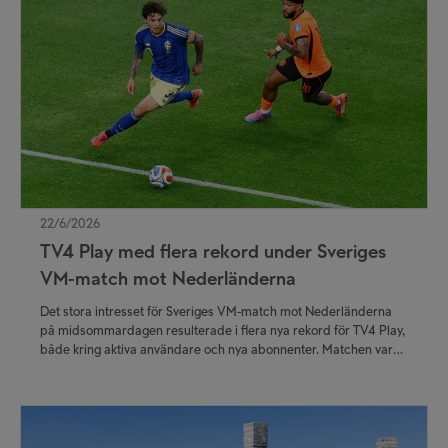
22/6/2026
TV4 Play med flera rekord under Sveriges
VM-match mot Nederländerna
Det stora intresset för Sveriges VM-match mot Nederländerna
på midsommardagen resulterade i flera nya rekord för TV4 Play,
både kring aktiva användare och nya abonnenter. Matchen var
dessutom en av TV4:s mest sedda sändningar genom tiderna. –
Det är tydligt vilket enormt engagemang det svenska landslaget
och fotbolls-VM har runt om i landet, säger Johan Cederqvist,
sportdirektör på TV4.