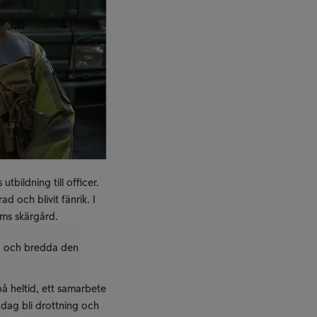
tbildning till officer.
ad och blivit fänrik. I
lms skärgård.
tå och bredda den
å heltid, ett samarbete
 dag bli drottning och