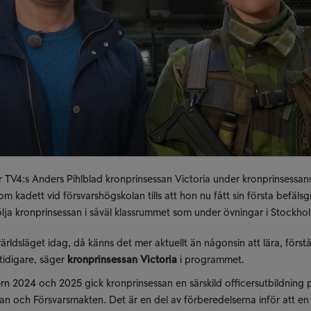
r TV4:s Anders Pihlblad kronprinsessan Victoria under kronprinsessans u
om kadett vid försvarshögskolan tills att hon nu fått sin första befälsgr
ja kronprinsessan i såväl klassrummet som under övningar i Stockho
ärldsläget idag, då känns det mer aktuellt än någonsin att lära, förs
tidigare, säger
kronprinsessan Victoria
i programmet.
rn 2024 och 2025 gick kronprinsessan en särskild officersutbildning p
an och Försvarsmakten. Det är en del av förberedelserna inför att en