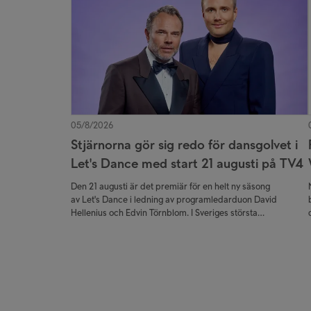
05/8/2026
Stjärnorna gör sig redo för dansgolvet i
Let's Dance med start 21 augusti på TV4
Den 21 augusti är det premiär för en helt ny säsong
av Let's Dance i ledning av programledarduon David
Hellenius och Edvin Törnblom. I Sveriges största
danstävling får tittarna följa kändisarnas resa närmare än
någonsin – från de första trevande dansstegen i
träningssalen till de nervkittlande livesända
fredagskvällarna.