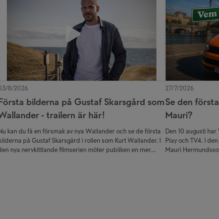
03/8/2026
27/7/2026
Första bilderna på Gustaf Skarsgård som
Se den första
Wallander - trailern är här!
Mauri?
Nu kan du få en försmak av nya Wallander och se de första
Den 10 augusti har
bilderna på Gustaf Skarsgård i rollen som Kurt Wallander. I
Play och TV4. I den 
den nya nervkittlande filmserien möter publiken en mer
Mauri Hermundsson
samtida tolkning av den älskade kriminalkommissarien.
övningskör genom S
Första filmen Steget efter har premiär på TV4 Play Plus
navigerar både hono
våren 2027.
makt, ledarskap och
programmet i spela