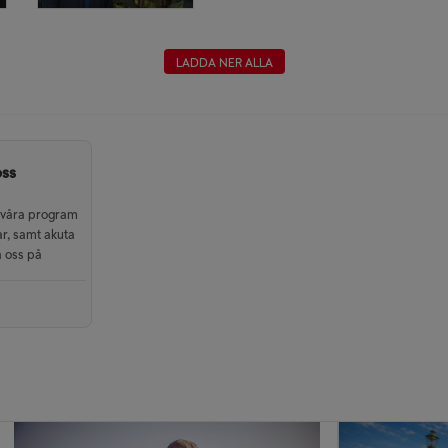
LADDA NER ALLA
oss
 våra program
ar, samt akuta
a oss på