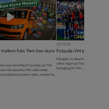
20/7/2026
 trailern från Vem kan styra
Fotbolls-VM blev en jätte
Mängder av rekord för TV4 Play och f
siffror linjärt på TV4. Sommarens fotb
 Vem kan styra Mauri? premiär på TV4
framgång för TV4. – Det har verkligen va
nya intervjuserien inför valet möter
intresse, ännu större än vad vi hoppats
 partiledarna bakom ratten, medan han
alltmer i utsträckning på TV4 Play och 
verige.Samtidigt som partiledarna
med att den digitala transformationen 
m och trafiken, ställer Mauri frågor om
Håkansta, kanalchef på TV4.
 vardagsliv.Se den första trailern från
ren ovan!