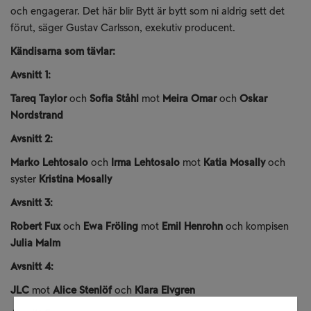
och engagerar. Det här blir Bytt är bytt som ni aldrig sett det
förut, säger Gustav Carlsson, exekutiv producent.
Kändisarna som tävlar:
Avsnitt 1:
Tareq Taylor
och
Sofia Ståhl
mot
Meira Omar
och
Oskar
Nordstrand
Avsnitt 2:
Marko Lehtosalo
och
Irma Lehtosalo
mot
Katia Mosally
och
syster
Kristina Mosally
Avsnitt 3:
Robert Fux
och
Ewa Fröling
mot
Emil Henrohn
och kompisen
Julia Malm
Avsnitt 4:
JLC
mot
Alice Stenlöf
och
Klara Elvgren