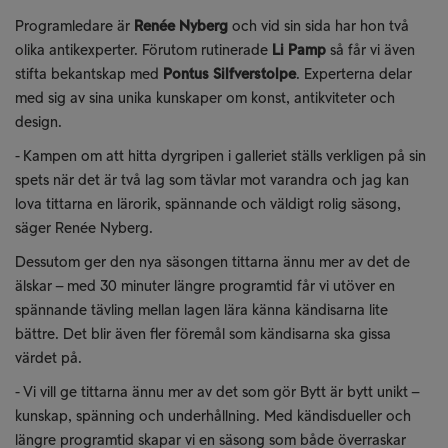
Programledare är
Renée Nyberg
och vid sin sida har hon två
olika antikexperter. Förutom rutinerade
Li Pamp
så får vi även
stifta bekantskap med
Pontus Silfverstolpe
. Experterna delar
med sig av sina unika kunskaper om konst, antikviteter och
design.
- Kampen om att hitta dyrgripen i galleriet ställs verkligen på sin
spets när det är två lag som tävlar mot varandra och jag kan
lova tittarna en lärorik, spännande och väldigt rolig säsong,
säger Renée Nyberg.
Dessutom ger den nya säsongen tittarna ännu mer av det de
älskar – med 30 minuter längre programtid får vi utöver en
spännande tävling mellan lagen lära känna kändisarna lite
bättre. Det blir även fler föremål som kändisarna ska gissa
värdet på.
- Vi vill ge tittarna ännu mer av det som gör Bytt är bytt unikt –
kunskap, spänning och underhållning. Med kändisdueller och
längre programtid skapar vi en säsong som både överraskar