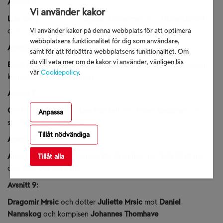
Avsnitt 5:
Vi använder kakor
Lisa Borg
och pappa
Magnus Anckarman
mot
Håkan Juholt
Vi använder kakor på denna webbplats för att optimera
och sonen
Anton Juholt
webbplatsens funktionalitet för dig som användare,
Avsnitt 6:
samt för att förbättra webbplatsens funktionalitet. Om
du vill veta mer om de kakor vi använder, vänligen läs
Björn Gustafsson
och
Celie Sparre
mot
Jonas von Essen
och
vår
Cookiepolicy
.
kompisen
Oscar Bergqvist
Avsnitt 7:
Gry Forssell
och bror
Leo Forssell
mot
Peter Apelgren
och
Anpassa
sonen
Hector Apelgren
Tillåt nödvändiga
Avsnitt 8:
Anna Cramling
och mamma
Pia Cramling
mot
Erik Ekstrand
Tillåt alla
och bror
Ola Ekstrand
Avsnitt 9:
Dragomir Mrsic
och
dotter
Juliette Mrsic
mot
Daniel
Nannskog
och kompisen
Johannes Thomhave