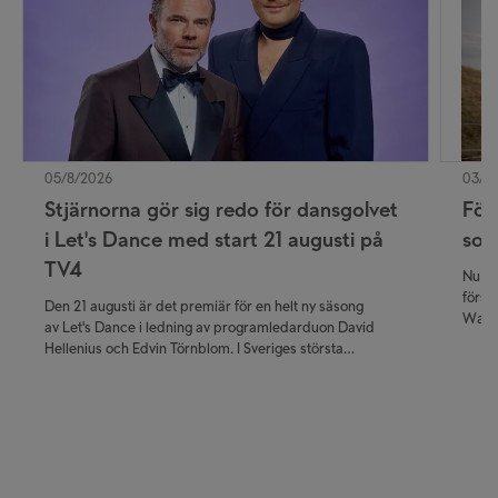
05/8/2026
03/8
Stjärnorna gör sig redo för dansgolvet
För
i Let's Dance med start 21 augusti på
som
TV4
Nu ka
först
Den 21 augusti är det premiär för en helt ny säsong
Walla
av Let's Dance i ledning av programledarduon David
publi
Hellenius och Edvin Törnblom. I Sveriges största
krimi
danstävling får tittarna följa kändisarnas resa närmare än
premi
någonsin – från de första trevande dansstegen i
träningssalen till de nervkittlande livesända
fredagskvällarna.