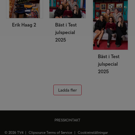
Erik Haag 2
Bäst i Test
julspecial
2025
Bäst i Test
julspecial
2025
Ladda fler
PRESSKONTAKT
© 2026 TV4 |
Clipsource Terms of Service
|
Cookieinställningar