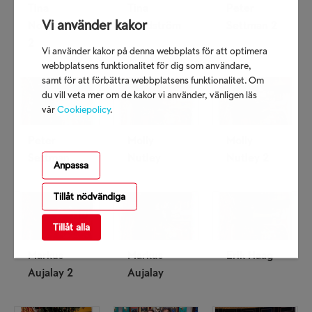
Tina
Tina
Peter
Vi använder kakor
Nordström
Nordström
Settman 2
2
Vi använder kakor på denna webbplats för att optimera
webbplatsens funktionalitet för dig som användare,
samt för att förbättra webbplatsens funktionalitet. Om
du vill veta mer om de kakor vi använder, vänligen läs
vår
Cookiepolicy
.
Peter
Molly
Molly
Settman
Nutley
Nutley 2
Anpassa
Tillåt nödvändiga
Tillåt alla
Markus
Markus
Erik Haag
Aujalay 2
Aujalay