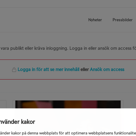
Nyheter
Pressbilder
 vara publikt eller kräva inloggning. Logga in eller ansök om access fö
Logga in för att se mer innehåll
eller
Ansök om access
nvänder kakor
änder kakor på denna webbplats för att optimera webbplatsens funktionalite