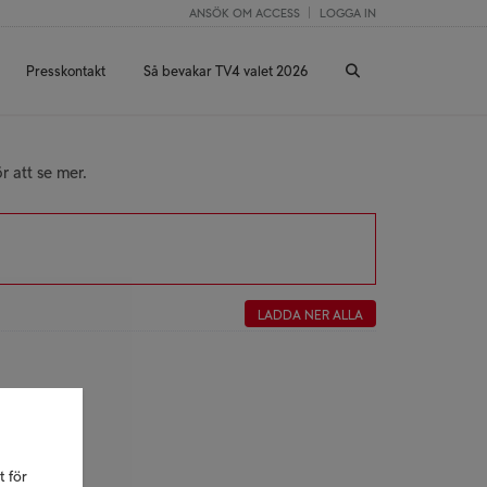
ANSÖK OM ACCESS
LOGGA IN
Presskontakt
Så bevakar TV4 valet 2026
r att se mer.
LADDA NER ALLA
t för