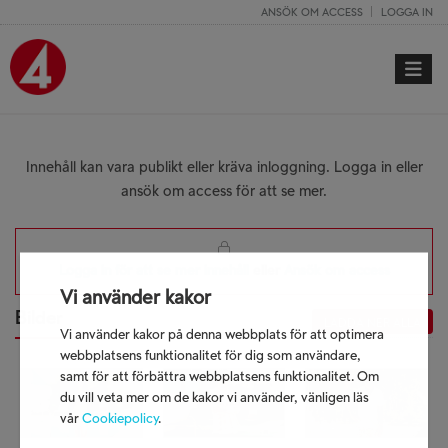
ANSÖK OM ACCESS
LOGGA IN
Toggle 
Innehåll kan vara publikt eller kräva inloggning. Logga in eller
ansök om access för att se mer.
Logga in för att se mer innehåll
eller
Ansök om access
Vi använder kakor
Bilder
LADDA NER ALLA
Vi använder kakor på denna webbplats för att optimera
webbplatsens funktionalitet för dig som användare,
samt för att förbättra webbplatsens funktionalitet. Om
du vill veta mer om de kakor vi använder, vänligen läs
vår
Cookiepolicy
.