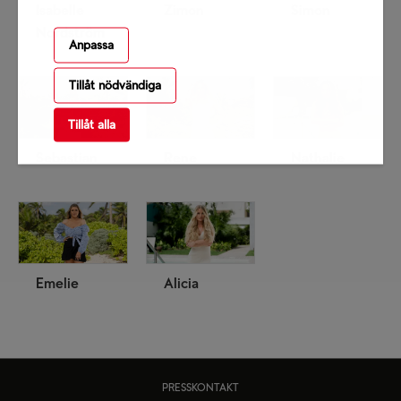
Isabelle
Zimon
Simon
Nordström
Anpassa
Tillåt nödvändiga
Tillåt alla
Sebastian
Rene
Nathalie
Emelie
Alicia
PRESSKONTAKT