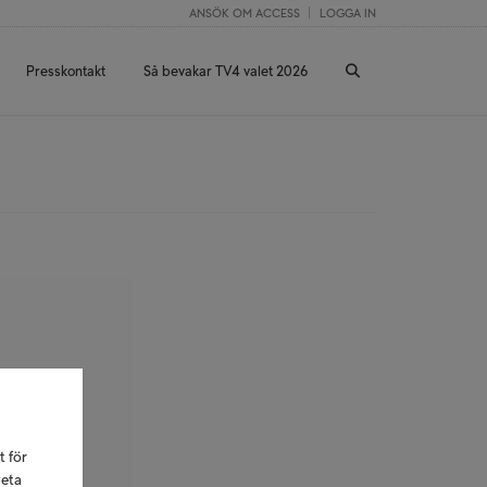
ANSÖK OM ACCESS
LOGGA IN
Presskontakt
Så bevakar TV4 valet 2026
t för
veta