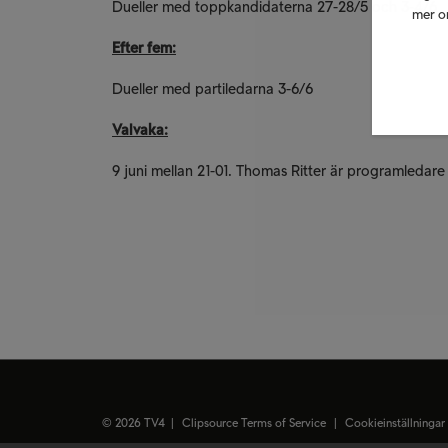
Dueller med toppkandidaterna 27-28/5 och 3-4/6
mer om
Efter fem:
Dueller med partiledarna 3-6/6
Valvaka:
9 juni mellan 21-01. Thomas Ritter är programledar
© 2026 TV4 |
Clipsource Terms of Service
|
Cookieinställningar