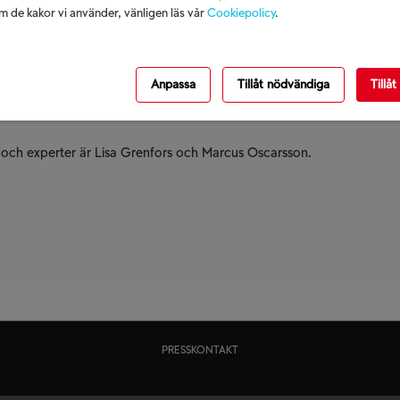
 de kakor vi använder, vänligen läs vår
Cookiepolicy
.
Anpassa
Tillåt nödvändiga
Tillåt
e och experter är Lisa Grenfors och Marcus Oscarsson.
PRESSKONTAKT