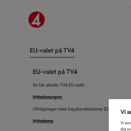
EU-valet på TV4
EU-valet på TV4
Så här sänder TV4 EU-valet.
Nyhetsmorgon:
Utfrågningar med toppkandidaterna 22-29 maj
Vi a
Nyheterna:
Vi anv
dig so